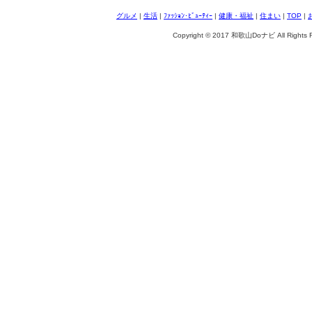
グルメ
|
生活
|
ﾌｧｯｼｮﾝ･ﾋﾞｭｰﾃｨｰ
|
健康・福祉
|
住まい
|
TOP
|
Copyright © 2017 和歌山Doナビ All Rights R