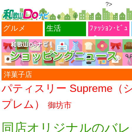
?>
グルメ
生活
ﾌｧｯｼｮﾝ･ﾋﾞｭ
ｰﾃｨｰ
洋菓子店
パティスリー Supreme（
プレム）
御坊市
同店オリジナルのバレ