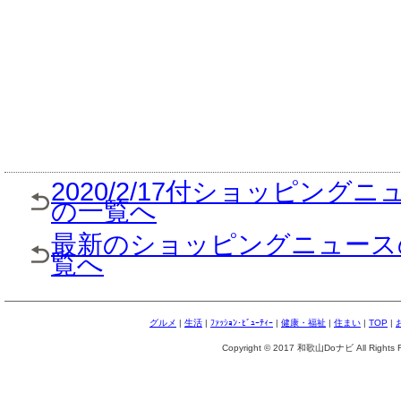
2020/2/17付ショッピングニ
の一覧へ
最新のショッピングニュース
覧へ
グルメ
|
生活
|
ﾌｧｯｼｮﾝ･ﾋﾞｭｰﾃｨｰ
|
健康・福祉
|
住まい
|
TOP
|
Copyright © 2017 和歌山Doナビ All Rights R