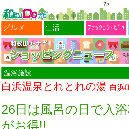
?>
グルメ
生活
ﾌｧｯｼｮﾝ･ﾋﾞｭ
ｰﾃｨｰ
温浴施設
白浜温泉とれとれの湯
白浜
26日は風呂の日で入浴
がお得!!